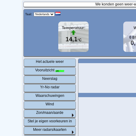
We konden geen weer-wa
Taal:
Temperatuur:
W
0
B
14,1
°C
0
Het actuele weer
Vooruitzicht
Neerslag
Yr-No radar
Waarschuwingen
Wind
Zon/maan/aarde
Stel je eigen voorkeuren in
Meer radars/kaarten