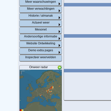
Meer waarschuwingen
Meer verwachtingen
Historie / almanak
Actueel weer
Mesonet
Andersoortige informatie
Website Ontwikkeling
Demo extra pages
Inspecteer weervelden
Onweer radar