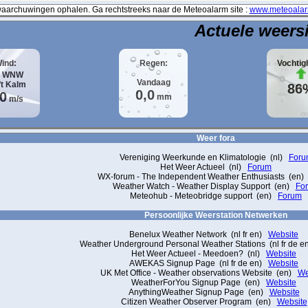
archuwingen ophalen. Ga rechtstreeks naar de Meteoalarm site :
www.meteoalar
Actuele weers
ind:
Regen:
Vochtig
WNW
Vandaag
ft
Kalm
86
0,0
,0
mm
m/s
Weer fora
Vereniging Weerkunde en Klimatologie (nl)
Foru
Het Weer Actueel (nl)
Forum
WX-forum - The Independent Weather Enthusiasts (en
Weather Watch - Weather Display Support (en)
Fo
Meteohub - Meteobridge support (en)
Forum
Persoonlijke Weerstation Netwerken
Benelux Weather Network (nl fr en)
Website
Weather Underground Personal Weather Stations (nl fr de 
Het Weer Actueel - Meedoen? (nl)
Website
AWEKAS Signup Page (nl fr de en)
Website
UK Met Office - Weather observations Website (en)
We
WeatherForYou Signup Page (en)
Website
AnythingWeather Signup Page (en)
Website
Citizen Weather Observer Program (en)
Website