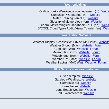
Weer opleidingen
On-line boek - Weerkunde voor iedereen (nl)
Websi
Cursussen Weerkunde (nl)
Website
Meteo Training (en nl fr)
Website
Glossary of Meteorology (en)
Website
Federal Meteorological Handbook No. 1 (en)
Websi
S"COOL Cloud Types Audio/Visual Tutorial (en)
Web
Weerstation Software
Weather-Display & consoleWD (Mac Win Linux)
Websit
Weather Snoop (Mac)
Website
Forum
Cumulus (Win)
Website
Forum
Meteohub (Linux)
Website
Forum
Meteobridge (own)
Website
Forum
WeatherCat (Mac)
Website
Forum
Weather tracker (MAC Win)
Website
Forum
PHP Scripts voor weer websites
Leuven-template
Website
Saratoga-Weather.org
Website
Carterlake.org
Website
Jcweather.us
Website
Long Beach Weather
Website
TNETWeather.com
Website