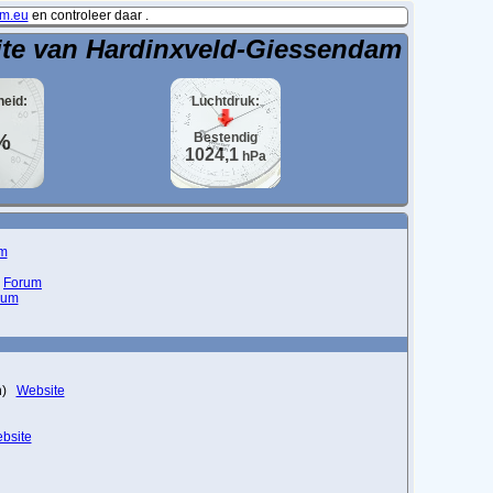
m.eu
en controleer daar .
ite van Hardinxveld-Giessendam
heid:
Luchtdruk:
%
Bestendig
1024,1
hPa
m
)
Forum
rum
en)
Website
bsite